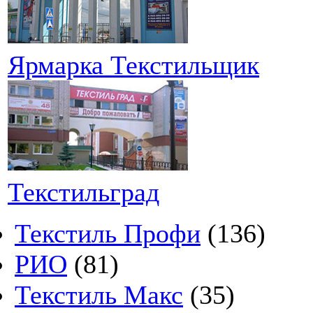
Ярмарка Текстильщик
Текстильград
Текстиль Профи
(136)
РИО
(81)
Текстиль Макс
(35)