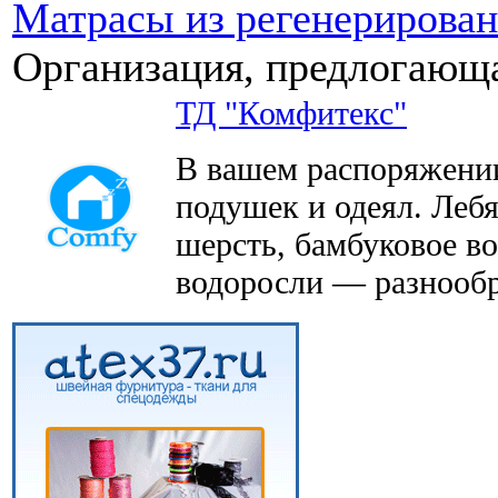
Матрасы из регенерирован
Организация, предлогающа
ТД "Комфитекс"
В вашем распоряжении
подушек и одеял. Леб
шерсть, бамбуковое во
водоросли — разнообр