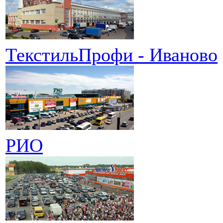
ТекстильПрофи - Иваново
РИО