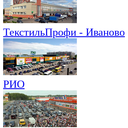
ТекстильПрофи - Иваново
РИО