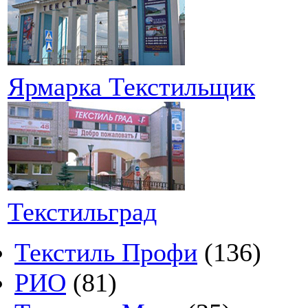
Ярмарка Текстильщик
Текстильград
Текстиль Профи
(136)
РИО
(81)