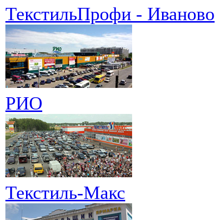
ТекстильПрофи - Иваново
РИО
Текстиль-Макс