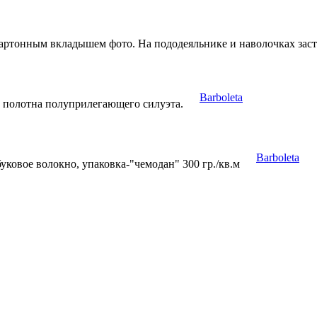
артонным вкладышем фото. На пододеяльнике и наволочках зас
Barboleta
 полотна полуприлегающего силуэта.
Barboleta
буковое волокно, упаковка-"чемодан" 300 гр./кв.м