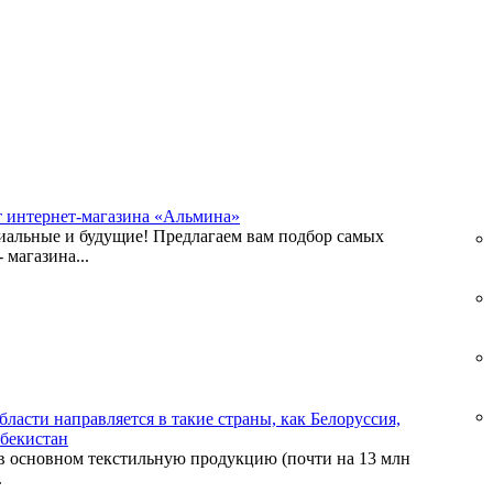
т интернет-магазина «Альмина»
альные и будущие! Предлагаем вам подбор самых
 магазина...
ласти направляется в такие страны, как Белоруссия,
збекистан
 в основном текстильную продукцию (почти на 13 млн
.