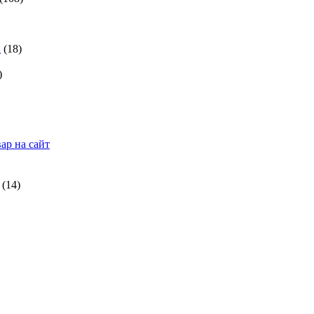
а
(18)
)
ар на сайт
(14)